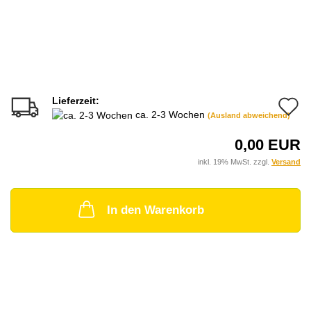
Lieferzeit:
A
ca. 2-3 Wochen
(Ausland abweichend)
d
0,00 EUR
M
inkl. 19% MwSt. zzgl.
Versand
In den Warenkorb