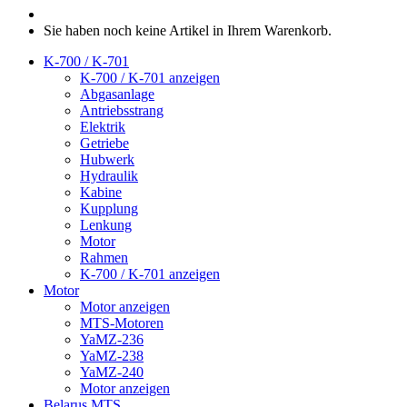
Sie haben noch keine Artikel in Ihrem Warenkorb.
K-700 / K-701
K-700 / K-701 anzeigen
Abgasanlage
Antriebsstrang
Elektrik
Getriebe
Hubwerk
Hydraulik
Kabine
Kupplung
Lenkung
Motor
Rahmen
K-700 / K-701 anzeigen
Motor
Motor anzeigen
MTS-Motoren
YaMZ-236
YaMZ-238
YaMZ-240
Motor anzeigen
Belarus MTS