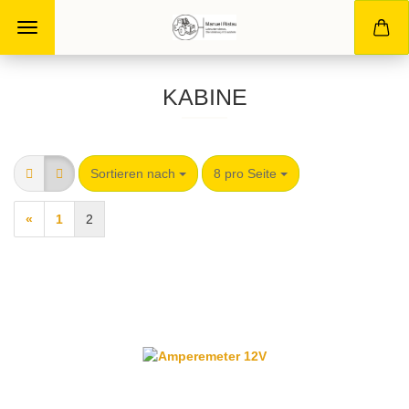
KABINE
Sortieren nach
8 pro Seite
«
1
2