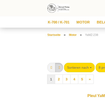
K-700 / K-701
MOTOR
BEL
ARTIKEL / MOTOREN ANFRAGEN
»
»
Startseite
Motor
YaMZ-238
Sortieren nach
8 pr
1
2
3
4
5
»
Pleul Ya