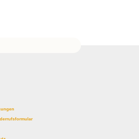
gungen
derrufsformular
utz