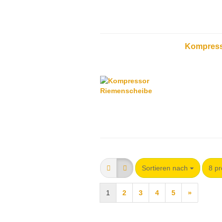
Kompress
Sortieren nach
8 pr
1
2
3
4
5
»