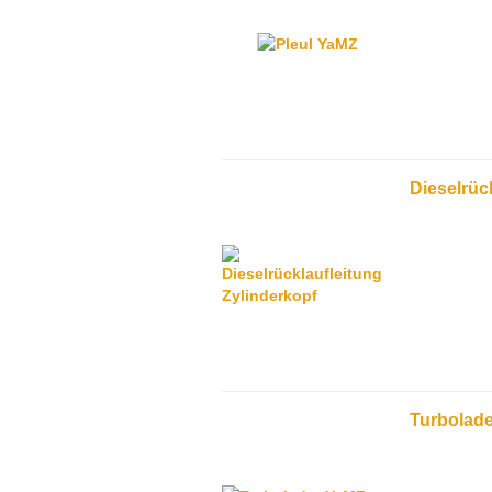
Dieselrüc
Turbolad